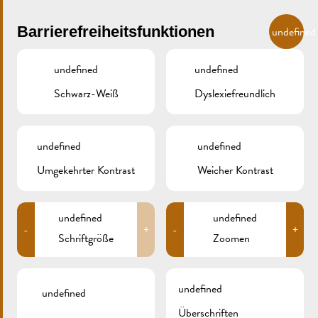
Skip to main content
DE
Barrierefreiheitsfunktionen
undefined
undefined
undefined
Schwarz-Weiß
Dyslexiefreundlich
MENU
undefined
undefined
Umgekehrter Kontrast
Weicher Kontrast
CE1A7494
undefined
undefined
-
+
-
+
Schriftgröße
Zoomen
undefined
undefined
Überschriften