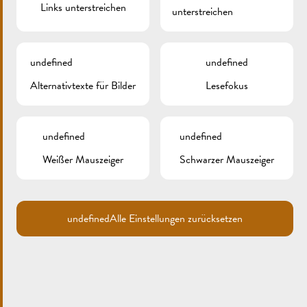
Links unterstreichen
unterstreichen
undefined
undefined
Alternativtexte für Bilder
Lesefokus
Search
for:
undefined
undefined
ARCHIV
Weißer Mauszeiger
Schwarzer Mauszeiger
KATEGORIEN
Keine Kategorien
undefined
Alle Einstellungen zurücksetzen
META
Anmelden
Eintrags-Feed