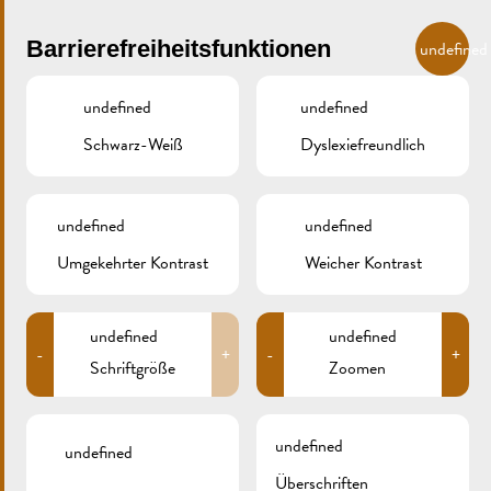
Skip to main content
DE
Barrierefreiheitsfunktionen
undefined
undefined
undefined
Schwarz-Weiß
Dyslexiefreundlich
MENU
undefined
undefined
Umgekehrter Kontrast
Weicher Kontrast
RESTAURANTS & CAFÉS
undefined
undefined
-
+
-
+
Schriftgröße
Zoomen
undefined
undefined
Überschriften