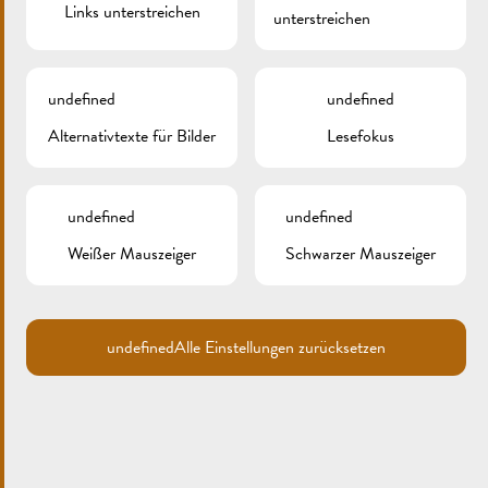
Links unterstreichen
unterstreichen
undefined
undefined
Alternativtexte für Bilder
Lesefokus
undefined
undefined
Weißer Mauszeiger
Schwarzer Mauszeiger
AUBERGE-RESTAURANT
HOSTELLERIE DES
undefined
Alle Einstellungen zurücksetzen
PÊCHEURS
Ruhige Lage am Moselufer mit herrlichem Ausblick.
8 Zimmer. Asiatisches Restaurant.