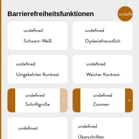
Skip to main content
DE
Barrierefreiheitsfunktionen
undefined
undefined
undefined
Schwarz-Weiß
Dyslexiefreundlich
MENU
undefined
undefined
Umgekehrter Kontrast
Weicher Kontrast
Weinfeste
BACCHUSFESCHT
undefined
undefined
-
+
-
+
Schriftgröße
Zoomen
undefined
undefined
Überschriften