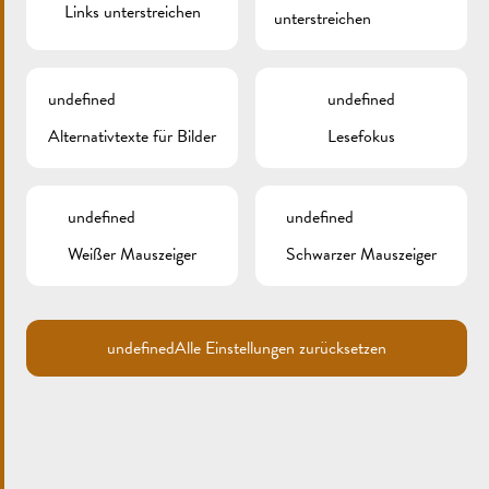
Links unterstreichen
unterstreichen
undefined
undefined
Alternativtexte für Bilder
Lesefokus
undefined
undefined
Weißer Mauszeiger
Schwarzer Mauszeiger
BACCHUSFESCHT
undefined
Alle Einstellungen zurücksetzen
Das „Bacchusfescht“ wird alljährlich am 15. August,
an Maria Himmelfahrt gefeiert.
Ein großer international besetzter Flohmarkt mit
über 250 Ausstellern zieht sich von der Esplanade
hinauf bis auf den Dr.F. Kons-Platz.