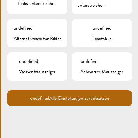
REMICH
Links unterstreichen
unterstreichen
undefined
undefined
Alternativtexte für Bilder
Lesefokus
undefined
undefined
Weißer Mauszeiger
Schwarzer Mauszeiger
REMICH, PERLE DER MOSEL
undefined
Alle Einstellungen zurücksetzen