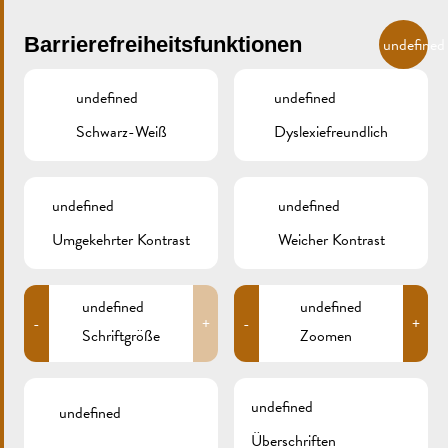
Skip to main content
DE
Barrierefreiheitsfunktionen
undefined
undefined
undefined
Schwarz-Weiß
Dyslexiefreundlich
MENU
undefined
undefined
Umgekehrter Kontrast
Weicher Kontrast
undefined
undefined
-
+
-
+
Schriftgröße
Zoomen
BESUCHEN SIE
undefined
undefined
Überschriften