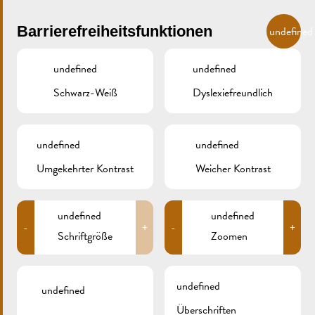
Skip to main content
DE
Barrierefreiheitsfunktionen
undefined
undefined
undefined
Schwarz-Weiß
Dyslexiefreundlich
MENU
undefined
undefined
Umgekehrter Kontrast
Weicher Kontrast
IMPRESSUM
undefined
undefined
-
+
-
+
Schriftgröße
Zoomen
AUSGABE – KONZEPTION –
ENTWICKLUNG DER WEBSITE
undefined
undefined
Überschriften
Diese Website wird von der Stadt Remich herausgegeben.