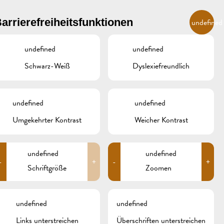
DE
arrierefreiheitsfunktionen
undefined
undefined
undefined
R
ÜBERNACHTEN UND ESSEN
GALERIE
REMICH.LU
Schwarz-Weiß
Dyslexiefreundlich
INZER
HOTELS
undefined
undefined
RESTAURANTS & CAFÉS
Umgekehrter Kontrast
Weicher Kontrast
E
CAMPCAR
undefined
undefined
-
+
-
+
Schriftgröße
Zoomen
| WANDERTOUR
undefined
undefined
Links unterstreichen
Überschriften unterstreichen