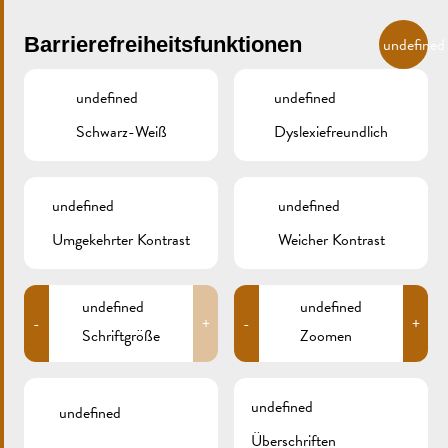
Skip to main content
DE
Barrierefreiheitsfunktionen
undefined
undefined
undefined
Schwarz-Weiß
Dyslexiefreundlich
MENU
undefined
undefined
Umgekehrter Kontrast
Weicher Kontrast
Märkte
HIERSCHTMOART
undefined
undefined
-
+
-
+
Schriftgröße
Zoomen
undefined
undefined
Überschriften