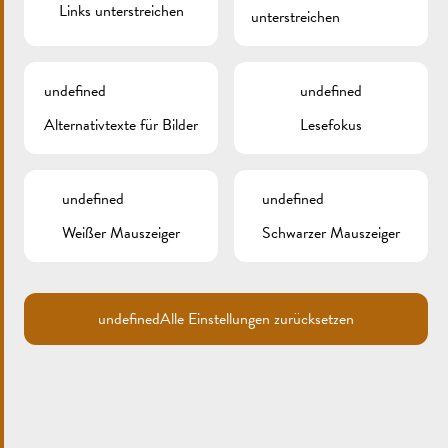
Links unterstreichen
unterstreichen
undefined
undefined
Alternativtexte für Bilder
Lesefokus
undefined
undefined
Weißer Mauszeiger
Schwarzer Mauszeiger
HERBSTMARKT
undefined
Alle Einstellungen zurücksetzen
Regionale und saisonale Produkte sowie zahlreiche
Animationen für Groß und Klein!
Information und Reservation