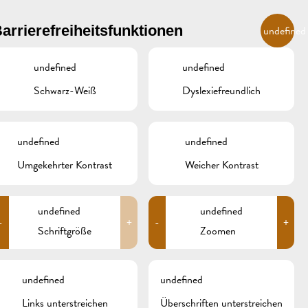
DE
arrierefreiheitsfunktionen
undefined
undefined
undefined
R
ÜBERNACHTEN UND ESSEN
GALERIE
REMICH.LU
Schwarz-Weiß
Dyslexiefreundlich
INZER
HOTELS
undefined
undefined
RESTAURANTS & CAFÉS
Umgekehrter Kontrast
Weicher Kontrast
Search
for:
CAMPCAR
undefined
undefined
-
+
-
+
ARCHIV
Schriftgröße
Zoomen
KATEGORIEN
undefined
undefined
Keine Kategorien
Links unterstreichen
Überschriften unterstreichen