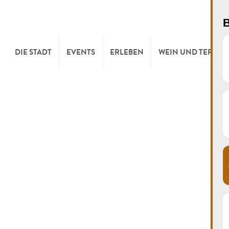
B
DIE STADT
EVENTS
ERLEBEN
WEIN UND TERROI
WILLKOMMEN
KULTUR
KELLEREIEN & W
TOURIST INFO
SPORT UND FREIZEIT
WEINFESTE
SYNDICAT D’INITIATIVE
NATUR
OFFICE RÉGIONAL DU
MÄRKTE
TOURISME
SUMMER DAYS