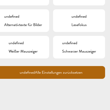
META
undefined
undefined
Anmelden
Alternativtexte für Bilder
Lesefokus
Eintrags-Feed
Kommentar-Feed
WordPress.org
undefined
undefined
Weißer Mauszeiger
Schwarzer Mauszeiger
undefined
Alle Einstellungen zurücksetzen