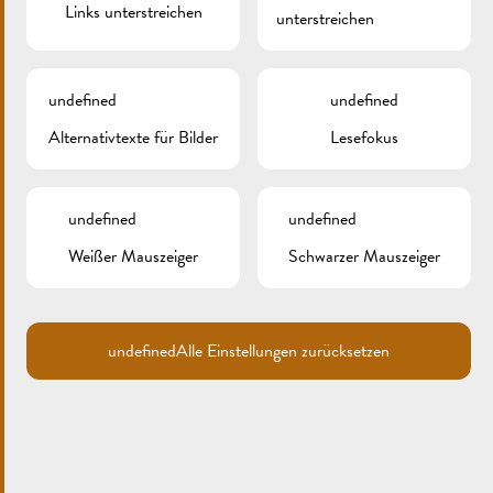
Links unterstreichen
unterstreichen
undefined
undefined
Alternativtexte für Bilder
Lesefokus
undefined
undefined
Search
for:
Weißer Mauszeiger
Schwarzer Mauszeiger
ARCHIV
KATEGORIEN
undefined
Alle Einstellungen zurücksetzen
Keine Kategorien
META