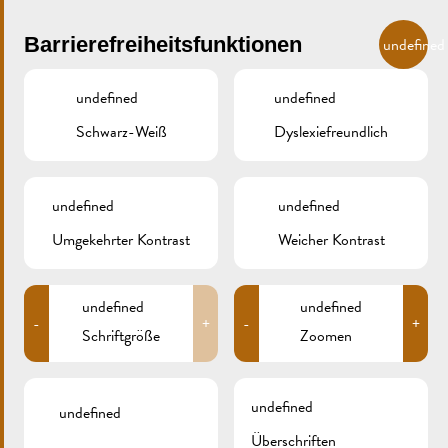
Skip to main content
DE
Barrierefreiheitsfunktionen
undefined
undefined
undefined
Schwarz-Weiß
Dyslexiefreundlich
MENU
undefined
undefined
Umgekehrter Kontrast
Weicher Kontrast
REMICH 15. AUGUST
undefined
undefined
-
+
-
+
2016
Schriftgröße
Zoomen
undefined
undefined
Überschriften