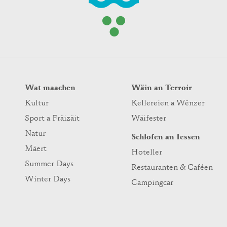
Wat maachen
Wäin an Terroir
Kultur
Kellereien a Wënzer
Sport a Fräizäit
Wäifester
Natur
Schlofen an Iessen
Mäert
Hoteller
Summer Days
Restauranten & Caféen
Winter Days
Campingcar