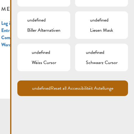
META
undefined
undefined
Log in
Biller Alternativen
Liesen Mask
Entries feed
Comments feed
WordPress.org
undefined
undefined
Wäiss Cursor
Schwaarz Cursor
undefined
Reset all Accessibilitéit Astellunge