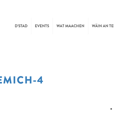
D’STAD
EVENTS
WAT MAACHEN
WÄIN AN T
MOIEN
KULTUR
KELLEREI
TOURIST INFO
SPORT A FRÄIZÄIT
WÄIFESTE
EMICH-4
SYNDICAT D’INITIATIVE
NATUR
OFFICE RÉGIONAL DU
MÄERT
TOURISME
SUMMER DAYS