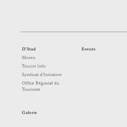
D’Stad
Events
Moien
Tourist Info
Syndicat d’Initiative
Office Régional du
Tourisme
Galerie