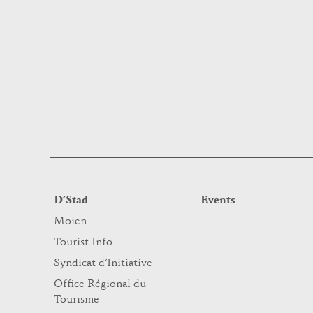
D’Stad
Events
Moien
Tourist Info
Syndicat d’Initiative
Office Régional du
Tourisme