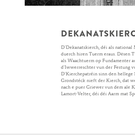
DEKANATSKIER
D'Dekanatskierch, déi als national 
duerch hiren Tuerm eraus. Dësen T
als Waachtuerm op Fundamenter au
d'Iwwerreschter vun der Festung v
D'Kierchepatréin sinn den hellege
Grondstéck nieft der Kierch, dat w
nach e puer Griewer vun dem ale Ki
Lamort-Velter, déi déi Aarm mat S