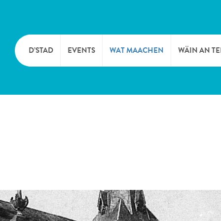
D’STAD
EVENTS
WAT MAACHEN
WÄIN AN T
MOIEN
KULTUR
KELLEREI
TOURIST INFO
SPORT A FRÄIZÄIT
WÄIFESTE
SYNDICAT D’INITIATIVE
NATUR
OFFICE RÉGIONAL DU
MÄERT
TOURISME
SUMMER DAYS