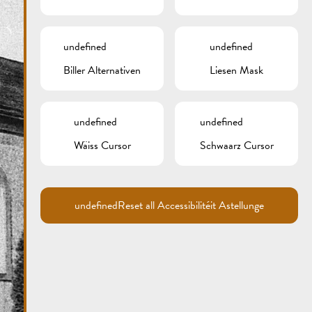
undefined
undefined
Biller Alternativen
Liesen Mask
undefined
undefined
Wäiss Cursor
Schwaarz Cursor
undefined
Reset all Accessibilitéit Astellunge