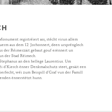
CH
Monument registréiert ass, stécht virun allem
uerm aus dem 12. Jorhonnert, deen ursprénglech
s der Réimerzäit gebaut gouf erënnert un
un der Stad Réimech.
 Stephanus an den hellege Laurentius. Um
éi d'Kierch ënner Denkmalschutz steet, gesäit een
erfecht, wéi zum Beispill d'Graf vun der Famill
penden ënnerstëtzt hunn.