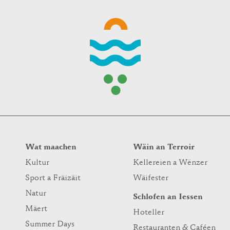
Wat maachen
Wäin an Terroir
Kultur
Kellereien a Wënzer
Sport a Fräizäit
Wäifester
Natur
Schlofen an Iessen
Mäert
Hoteller
Summer Days
Restauranten & Caféen