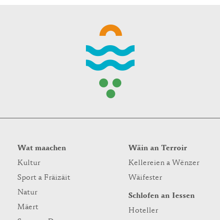
Wat maachen
Wäin an Terroir
Kultur
Kellereien a Wënzer
Sport a Fräizäit
Wäifester
Natur
Schlofen an Iessen
Mäert
Hoteller