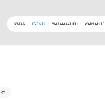
D’STAD
EVENTS
WAT MAACHEN
WÄIN AN T
MOIEN
KULTUR
KELLEREI
TOURIST INFO
SPORT A FRÄIZÄIT
WÄIFESTE
SYNDICAT D’INITIATIVE
NATUR
OFFICE RÉGIONAL DU
MÄERT
TOURISME
ORY
SUMMER DAYS