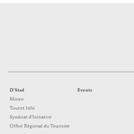
D’Stad
Events
Moien
Tourist Info
Syndicat d’Initiative
Office Régional du Tourisme