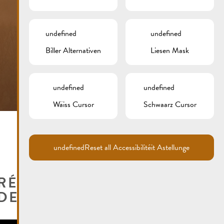
undefined
undefined
Biller Alternativen
Liesen Mask
undefined
undefined
Wäiss Cursor
Schwaarz Cursor
undefined
Reset all Accessibilitéit Astellunge
RÉIMECH, PÄREL VUN
DER MUSEL