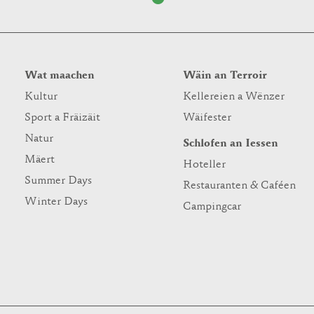
Wat maachen
Wäin an Terroir
Kultur
Kellereien a Wënzer
Sport a Fräizäit
Wäifester
Natur
Schlofen an Iessen
Mäert
Hoteller
Summer Days
Restauranten & Caféen
Winter Days
Campingcar