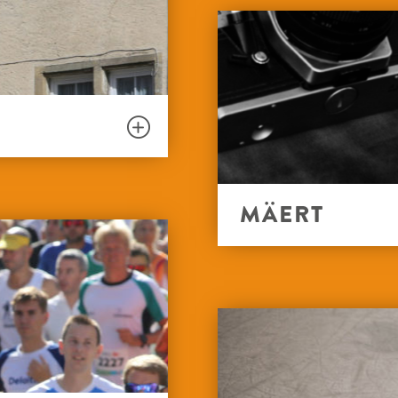
WÉNGERTEN
BËSCH
ESPLANADE
MÄERT
HIERSCHTMOART
VIDE DRESSING
RÉIMECHER MOART
FLOUMÄERT