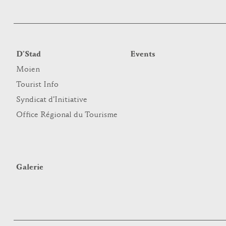
D’Stad
Events
Moien
Tourist Info
Syndicat d’Initiative
Office Régional du Tourisme
Galerie