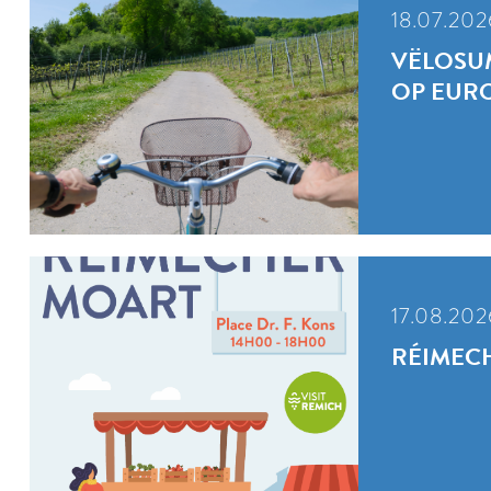
18.07.202
VËLOSUM
OP EUR
17.08.202
RÉIMEC