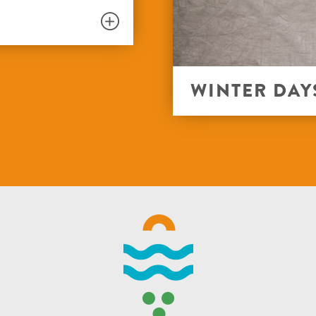
WINTER DAY
DE WANTERFESTIVAL |
CHRËSCHTMOART &
SYNTHETESCH ÄISPIST
FUESEND
1/2 FAASCHTEN