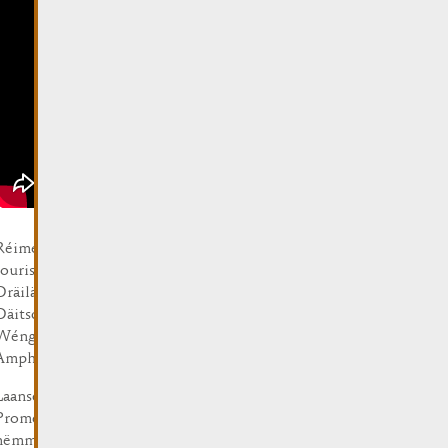
Réimech – d’Pärel vun der Musel – ass eng kleng
touristesch Stad op der europäescher Strooss am
Dräilännereck tëscht Lëtzebuerg, Frankräich an
Däitschland. De wonnerschéine Panorama vu
Wéngerten a Bëscher ëmkreest d’Stad wéi en
Amphitheater.
Laanscht de Bord vun der Musel féiert eng 3 km laang
Promenade mat Bierken a Kiischtebeem, déi méi wéi
nëmmen invitéiert fir en Tierchen ze flanéieren!