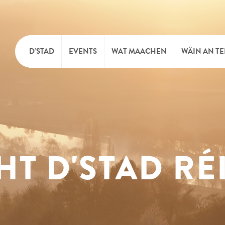
D’STAD
EVENTS
WAT MAACHEN
WÄIN AN T
MOIEN
KULTUR
KELLEREI
TOURIST INFO
SPORT A FRÄIZÄIT
WÄIFESTE
SYNDICAT D’INITIATIVE
NATUR
HT D'STAD R
OFFICE RÉGIONAL DU
MÄERT
TOURISME
SUMMER DAYS