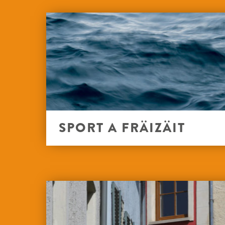
SPORT A FRÄIZÄIT
SPILL
CORNHOLE
VËLO 
SKATE & PARKOUR
MINI-
PETANQUE
SPAZÉ
SYNTHEETESCH ÄISPIST