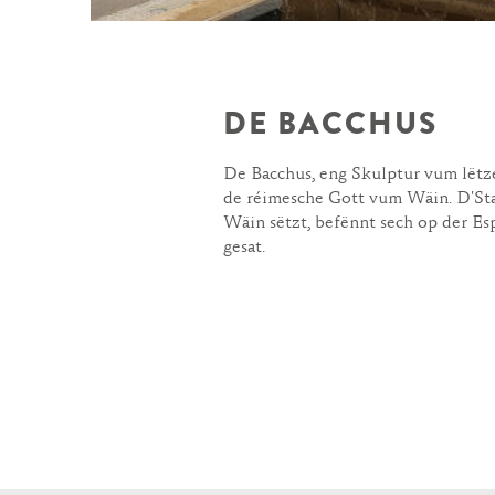
DE BACCHUS
De Bacchus, eng Skulptur vum lëtz
de réimesche Gott vum Wäin. D'Sta
Wäin sëtzt, befënnt sech op der Es
gesat.