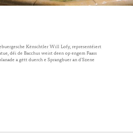
ebuergesche Kënschtler Will Lofy, representéiert
tue, déi de Bacchus weist deen op engem Faass
planade a gëtt duerch e Sprangbuer an d'Szene