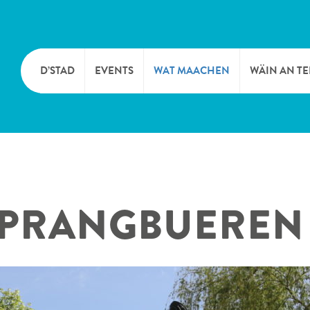
D’STAD
EVENTS
WAT MAACHEN
WÄIN AN T
MOIEN
KULTUR
KELLEREI
TOURIST INFO
SPORT A FRÄIZÄIT
WÄIFESTE
 SPRANGBUEREN
SYNDICAT D’INITIATIVE
NATUR
OFFICE RÉGIONAL DU
MÄERT
TOURISME
SUMMER DAYS