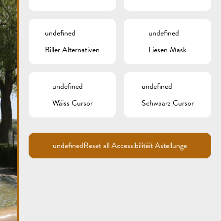
undefined
undefined
Biller Alternativen
Liesen Mask
undefined
undefined
Wäiss Cursor
Schwaarz Cursor
undefined
Reset all Accessibilitéit Astellunge