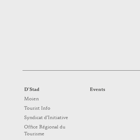
D’Stad
Events
Moien
Tourist Info
Syndicat d’Initiative
Office Régional du
Tourisme