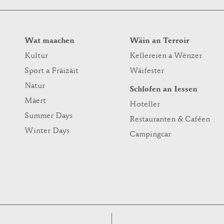
Wat maachen
Wäin an Terroir
Kultur
Kellereien a Wënzer
Sport a Fräizäit
Wäifester
Natur
Schlofen an Iessen
Mäert
Hoteller
Summer Days
Restauranten & Caféen
Winter Days
Campingcar