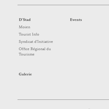
D’Stad
Events
Moien
Tourist Info
Syndicat d’Initiative
Office Régional du
Tourisme
Galerie