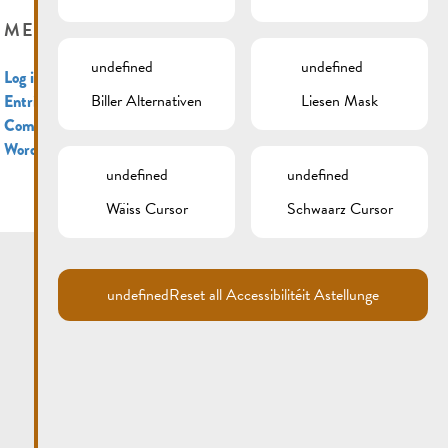
META
undefined
undefined
Log in
Biller Alternativen
Liesen Mask
Entries feed
Comments feed
WordPress.org
undefined
undefined
Wäiss Cursor
Schwaarz Cursor
undefined
Reset all Accessibilitéit Astellunge