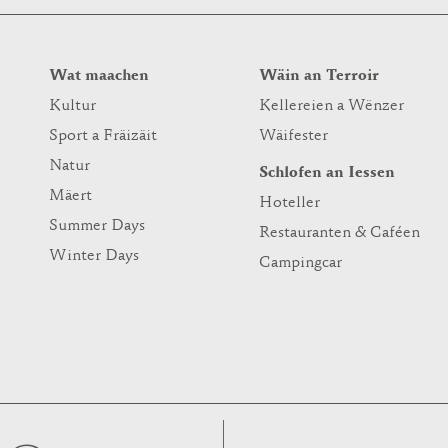
Wat maachen
Wäin an Terroir
Kultur
Kellereien a Wënzer
Sport a Fräizäit
Wäifester
Natur
Schlofen an Iessen
Mäert
Hoteller
Summer Days
Restauranten & Caféen
Winter Days
Campingcar