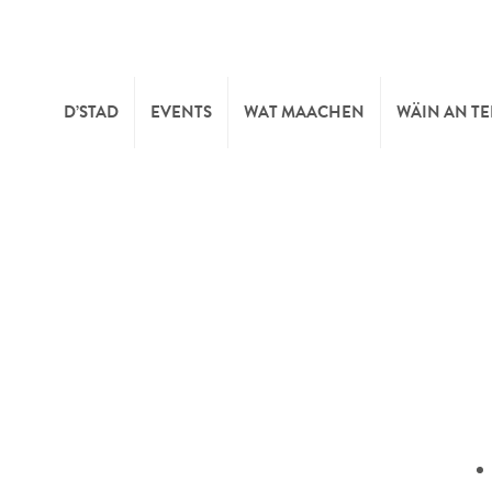
D’STAD
EVENTS
WAT MAACHEN
WÄIN AN T
MOIEN
KULTUR
KELLEREI
TOURIST INFO
SPORT A FRÄIZÄIT
WÄIFESTE
SYNDICAT D’INITIATIVE
NATUR
OFFICE RÉGIONAL DU
MÄERT
TOURISME
SUMMER DAYS