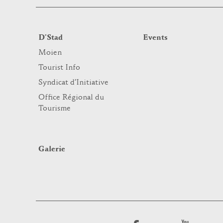
D’Stad
Events
Moien
Tourist Info
Syndicat d’Initiative
Office Régional du
Tourisme
Galerie