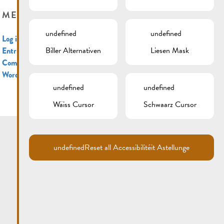
META
undefined
undefined
Log in
Biller Alternativen
Liesen Mask
Entries feed
Comments feed
WordPress.org
undefined
undefined
Wäiss Cursor
Schwaarz Cursor
undefined
Reset all Accessibilitéit Astellunge