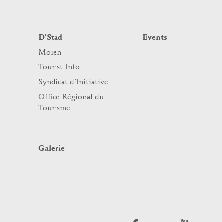
D’Stad
Events
Moien
Tourist Info
Syndicat d’Initiative
Office Régional du
Tourisme
Galerie