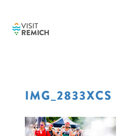
Skip to main content
IMG_2833XCS