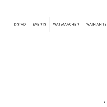
D’STAD
EVENTS
WAT MAACHEN
WÄIN AN T
MOIEN
KULTUR
KELLEREI
TOURIST INFO
SPORT A FRÄIZÄIT
WÄIFESTE
SYNDICAT D’INITIATIVE
NATUR
OFFICE RÉGIONAL DU
MÄERT
TOURISME
SUMMER DAYS