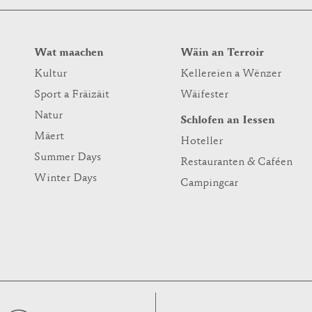
Wat maachen
Wäin an Terroir
Kultur
Kellereien a Wënzer
Sport a Fräizäit
Wäifester
Natur
Schlofen an Iessen
Mäert
Hoteller
Summer Days
Restauranten & Caféen
Winter Days
Campingcar