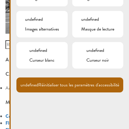
undefined
undefined
Images alternatives
Masque de lecture
Search
for:
undefined
undefined
ARCHIVES
Curseur blanc
Curseur noir
CATÉGORIES
undefined
Réinitialiser tous les paramètres d'accessibilité
Aucune catégorie
MÉTA
Connexion
Flux des publications