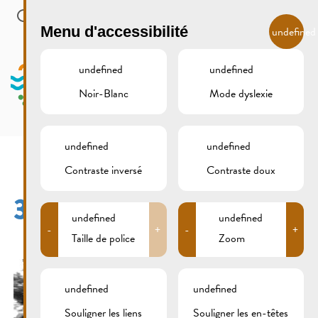
Skip to main content
FR
Menu d'accessibilité
undefined
undefined
undefined
Noir-Blanc
Mode dyslexie
MENU
undefined
undefined
Contraste inversé
Contraste doux
309B9597SW
undefined
undefined
-
+
-
+
Taille de police
Zoom
undefined
undefined
Souligner les liens
Souligner les en-têtes