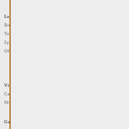
La Ville
Événements
Que faire
Bienvenue
Culture
Tourist Info
Sports et loisirs
Syndicat d’Initiative
Nature
Office Régional du Tourisme
Marchés
Summer Days
Winter Days
Vin et Terroir
Loger et Manger
Caves et Viticulteurs
Hotels
Fêtes viticoles
Restaurants & Cafés
Campcar
Galerie