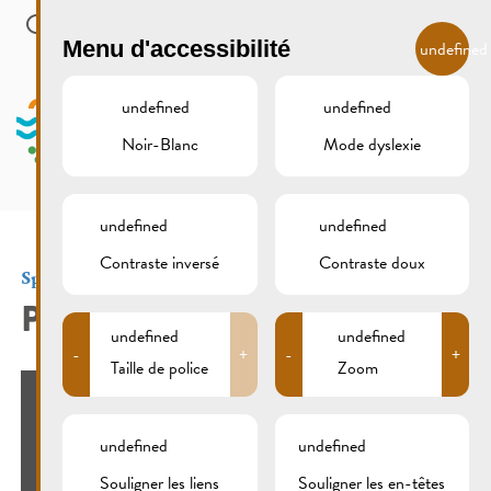
Skip to main content
FR
Menu d'accessibilité
undefined
undefined
undefined
Noir-Blanc
Mode dyslexie
MENU
undefined
undefined
Contraste inversé
Contraste doux
Sports et loisirs
PÉTANQUE
undefined
undefined
-
+
-
+
Taille de police
Zoom
undefined
undefined
Souligner les liens
Souligner les en-têtes