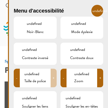
Skip to main content
FR
Menu d'accessibilité
undefined
undefined
undefined
Noir-Blanc
Mode dyslexie
MENU
undefined
undefined
Contraste inversé
Contraste doux
Sports et loisirs
PATINOIRE SYNTHÉTIQUE
undefined
undefined
-
+
-
+
Taille de police
Zoom
undefined
undefined
Souligner les liens
Souligner les en-têtes