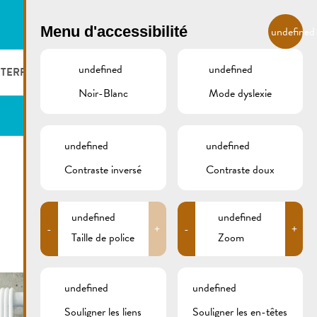
FR
Menu d'accessibilité
undefined
undefined
undefined
 TERROIR
LOGER ET MANGER
GALERIE
REMICH.LU
Noir-Blanc
Mode dyslexie
S ET VITICULTEURS
HOTELS
undefined
undefined
S VITICOLES
RESTAURANTS & CAFÉS
Contraste inversé
Contraste doux
CAMPCAR
undefined
undefined
-
+
-
+
Taille de police
Zoom
undefined
undefined
Souligner les liens
Souligner les en-têtes