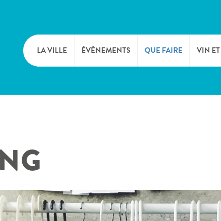
LA VILLE
ÉVÉNEMENTS
QUE FAIRE
VIN ET
BIENVENUE
CULTURE
CAVE
TOURIST INFO
SPORTS ET LOISIRS
FÊTE
ING
SYNDICAT D’INITIATIVE
NATURE
OFFICE RÉGIONAL DU
MARCHÉS
TOURISME
SUMMER DAYS