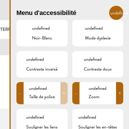
FR
Menu d'accessibilité
undefined
undefined
undefined
 TERROIR
LOGER ET MANGER
GALERIE
REMICH.LU
Noir-Blanc
Mode dyslexie
S ET VITICULTEURS
HOTELS
undefined
undefined
S VITICOLES
RESTAURANTS & CAFÉS
Contraste inversé
Contraste doux
CAMPCAR
undefined
undefined
-
+
-
+
Taille de police
Zoom
undefined
undefined
Centre visit Remich
1, route du Vin
Souligner les liens
Souligner les en-têtes