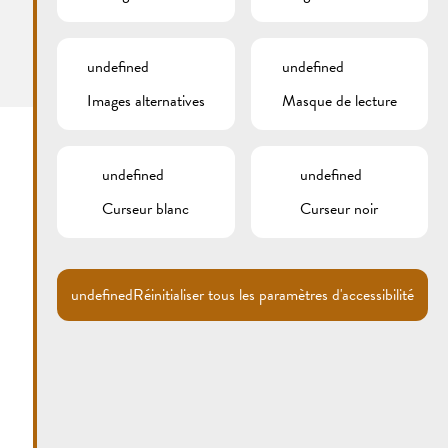
L-5549 Remich
T. (+352) 27 07 54-16
undefined
undefined
touristinfo@remich.lu
Images alternatives
Masque de lecture
undefined
undefined
Curseur blanc
Curseur noir
undefined
Réinitialiser tous les paramètres d'accessibilité