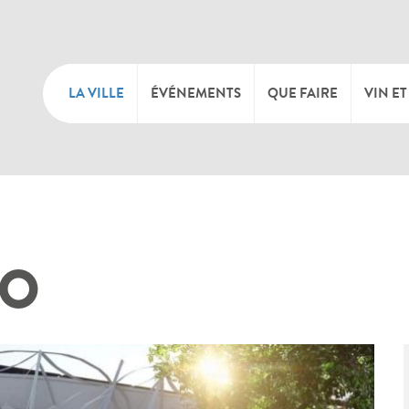
LA VILLE
ÉVÉNEMENTS
QUE FAIRE
VIN ET
BIENVENUE
CULTURE
CAVE
TOURIST INFO
SPORTS ET LOISIRS
FÊTE
FO
SYNDICAT D’INITIATIVE
NATURE
OFFICE RÉGIONAL DU
MARCHÉS
TOURISME
SUMMER DAYS