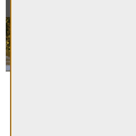
PARC « MILLERAD »
Le parc « Millerad » est un petit parc situé entre la
Place Dr F. Kons et le grand parking « Gréin ».
Offrez-vous une petite pause dans ce joli parc pour
vous détendre.