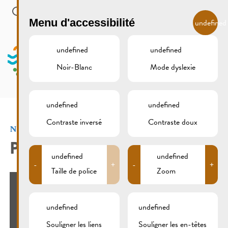
Skip to main content
FR
Menu d'accessibilité
undefined
undefined
undefined
Noir-Blanc
Mode dyslexie
MENU
undefined
undefined
Contraste inversé
Contraste doux
Nature
PARCS
undefined
undefined
-
+
-
+
Taille de police
Zoom
undefined
undefined
Souligner les liens
Souligner les en-têtes