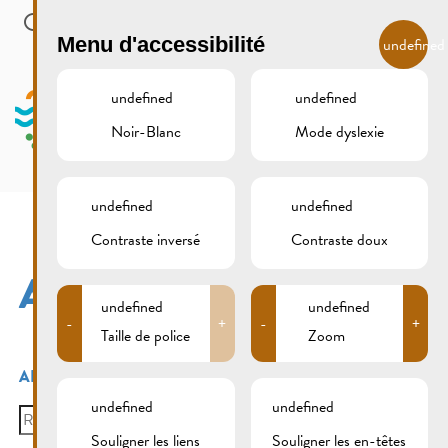
Skip to main content
FR
Menu d'accessibilité
undefined
undefined
undefined
Noir-Blanc
Mode dyslexie
MENU
undefined
undefined
Contraste inversé
Contraste doux
AP
undefined
undefined
-
+
-
+
Taille de police
Zoom
AP
undefined
undefined
Search
for:
Souligner les liens
Souligner les en-têtes