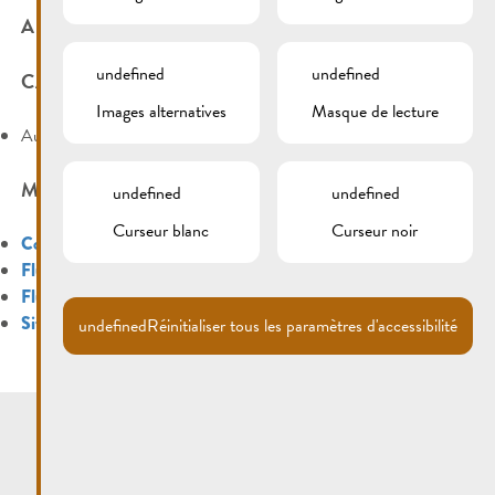
ARCHIVES
undefined
undefined
CATÉGORIES
Images alternatives
Masque de lecture
Aucune catégorie
MÉTA
undefined
undefined
Curseur blanc
Curseur noir
Connexion
Flux des publications
Flux des commentaires
Site de WordPress-FR
undefined
Réinitialiser tous les paramètres d'accessibilité