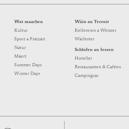
Wat maachen
Wäin an Terroir
Kultur
Kellereien a Wënzer
Sport a Fräizäit
Wäifester
Natur
Schlofen an Iessen
Mäert
Hoteller
Summer Days
Restauranten & Caféen
Winter Days
Campingcar