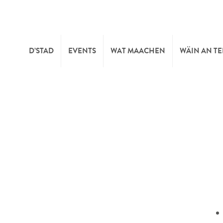
D’STAD
EVENTS
WAT MAACHEN
WÄIN AN T
MOIEN
KULTUR
KELLEREI
TOURIST INFO
SPORT A FRÄIZÄIT
WÄIFESTE
SYNDICAT D’INITIATIVE
NATUR
OFFICE RÉGIONAL DU
MÄERT
TOURISME
SUMMER DAYS