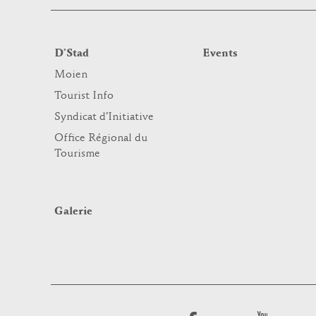
D’Stad
Events
Moien
Tourist Info
Syndicat d’Initiative
Office Régional du
Tourisme
Galerie