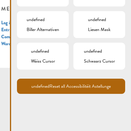
META
undefined
undefined
Log in
Biller Alternativen
Liesen Mask
Entries feed
Comments feed
WordPress.org
undefined
undefined
Wäiss Cursor
Schwaarz Cursor
undefined
Reset all Accessibilitéit Astellunge