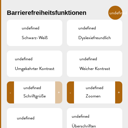
Skip to main content
DE
Barrierefreiheitsfunktionen
undefined
undefined
undefined
Schwarz-Weiß
Dyslexiefreundlich
MENU
undefined
undefined
Umgekehrter Kontrast
Weicher Kontrast
_AE_0731
undefined
undefined
-
+
-
+
Schriftgröße
Zoomen
undefined
undefined
Überschriften