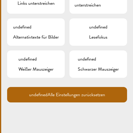
Links unterstreichen
unterstreichen
undefined
undefined
Alternativtexte für Bilder
Lesefokus
Search
for:
undefined
undefined
ARCHIV
Weißer Mauszeiger
Schwarzer Mauszeiger
KATEGORIEN
Keine Kategorien
undefined
Alle Einstellungen zurücksetzen
META
Anmelden
Eintrags-Feed