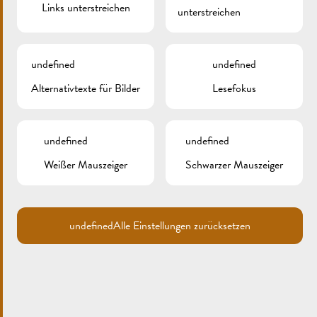
Links unterstreichen
unterstreichen
undefined
undefined
Alternativtexte für Bilder
Lesefokus
undefined
undefined
Weißer Mauszeiger
Schwarzer Mauszeiger
Search
undefined
Alle Einstellungen zurücksetzen
for:
ARCHIV
KATEGORIEN