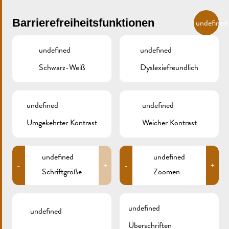
Skip to main content
DE
Barrierefreiheitsfunktionen
undefined
undefined
undefined
Schwarz-Weiß
Dyslexiefreundlich
MENU
undefined
undefined
Umgekehrter Kontrast
Weicher Kontrast
POCKETGUIDE III
undefined
undefined
-
+
-
+
(2023)
Schriftgröße
Zoomen
undefined
undefined
Überschriften