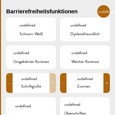
Skip to main content
DE
Barrierefreiheitsfunktionen
undefined
undefined
undefined
Schwarz-Weiß
Dyslexiefreundlich
MENU
undefined
undefined
Umgekehrter Kontrast
Weicher Kontrast
IMG_9162XCS
undefined
undefined
-
+
-
+
Schriftgröße
Zoomen
undefined
undefined
Überschriften