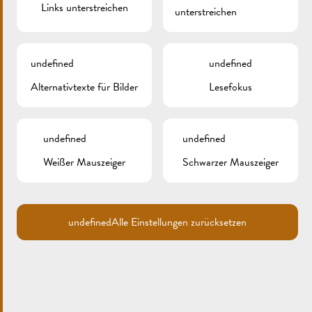
Links unterstreichen
unterstreichen
undefined
undefined
Search
Alternativtexte für Bilder
Lesefokus
for:
ARCHIV
undefined
undefined
KATEGORIEN
Weißer Mauszeiger
Schwarzer Mauszeiger
Keine Kategorien
undefined
Alle Einstellungen zurücksetzen
META
Anmelden
Eintrags-Feed
Kommentar-Feed
WordPress.org