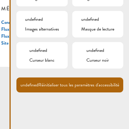
MÉTA
undefined
undefined
Connexion
Images alternatives
Masque de lecture
Flux des publications
Flux des commentaires
Site de WordPress-FR
undefined
undefined
Curseur blanc
Curseur noir
undefined
Réinitialiser tous les paramètres d'accessibilité