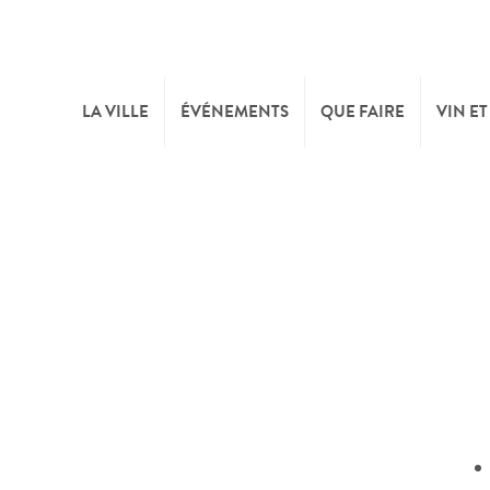
LA VILLE
ÉVÉNEMENTS
QUE FAIRE
VIN ET
BIENVENUE
CULTURE
CAVE
TOURIST INFO
SPORTS ET LOISIRS
FÊTE
SYNDICAT D’INITIATIVE
NATURE
OFFICE RÉGIONAL DU
MARCHÉS
TOURISME
SUMMER DAYS