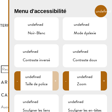
FR
Menu d'accessibilité
undefined
undefined
undefined
 TERROIR
LOGER ET MANGER
GALERIE
REMICH.LU
Noir-Blanc
Mode dyslexie
S ET VITICULTEURS
HOTELS
undefined
undefined
S VITICOLES
RESTAURANTS & CAFÉS
Contraste inversé
Contraste doux
Search
for:
CAMPCAR
undefined
undefined
-
+
-
+
ARCHIVES
Taille de police
Zoom
CATÉGORIES
undefined
undefined
Aucune catégorie
Souligner les liens
Souligner les en-têtes