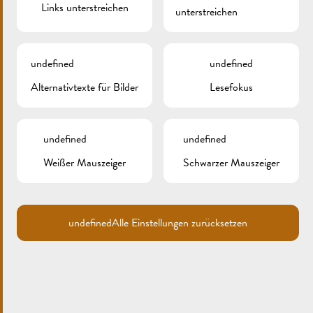
Links unterstreichen
unterstreichen
undefined
undefined
Search
Alternativtexte für Bilder
Lesefokus
for:
ARCHIV
undefined
undefined
KATEGORIEN
Weißer Mauszeiger
Schwarzer Mauszeiger
Keine Kategorien
undefined
Alle Einstellungen zurücksetzen
META
Anmelden
Eintrags-Feed
Kommentar-Feed
WordPress.org