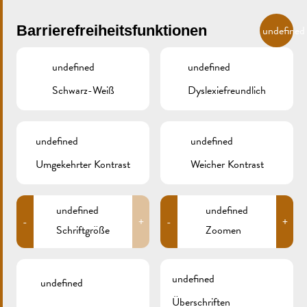
Skip to main content
DE
Barrierefreiheitsfunktionen
undefined
undefined
undefined
Schwarz-Weiß
Dyslexiefreundlich
MENU
undefined
undefined
Umgekehrter Kontrast
Weicher Kontrast
IMG_2841XCS
undefined
undefined
-
+
-
+
Schriftgröße
Zoomen
undefined
undefined
Überschriften