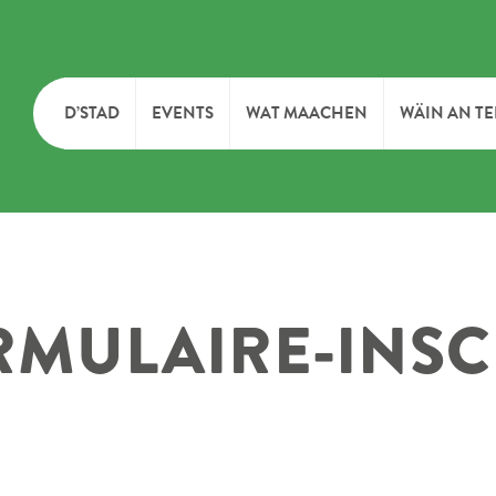
D’STAD
EVENTS
WAT MAACHEN
WÄIN AN T
MOIEN
KULTUR
KELLEREI
TOURIST INFO
SPORT A FRÄIZÄIT
WÄIFESTE
RMULAIRE-INSC
SYNDICAT D’INITIATIVE
NATUR
OFFICE RÉGIONAL DU
MÄERT
TOURISME
SUMMER DAYS