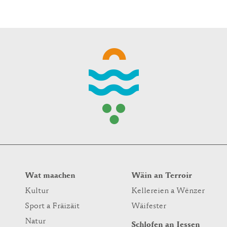
WINTER DAYS
Wat maachen
Wäin an Terroir
Kultur
Kellereien a Wënzer
Sport a Fräizäit
Wäifester
Natur
Schlofen an Iessen