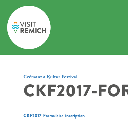
Skip to main content
Crémant a Kultur Festival
CKF2017-FO
CKF2017-Formulaire-inscription