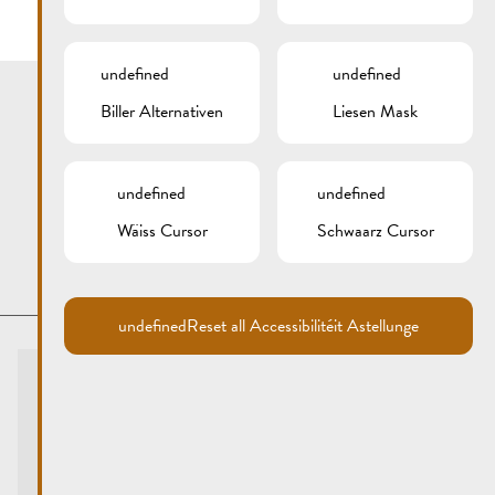
undefined
undefined
Biller Alternativen
Liesen Mask
undefined
undefined
Wäiss Cursor
Schwaarz Cursor
undefined
Reset all Accessibilitéit Astellunge
Touristen-Info
Centre visit Remich
touristinfo@remich.lu
Ëffnungszäiten