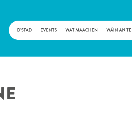
D’STAD
EVENTS
WAT MAACHEN
WÄIN AN T
MOIEN
KULTUR
KELLEREI
TOURIST INFO
SPORT A FRÄIZÄIT
WÄIFESTE
NE
SYNDICAT D’INITIATIVE
NATUR
OFFICE RÉGIONAL DU
MÄERT
TOURISME
SUMMER DAYS