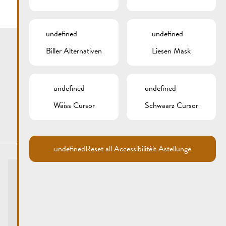
undefined
undefined
Biller Alternativen
Liesen Mask
undefined
undefined
Wäiss Cursor
Schwaarz Cursor
undefined
Reset all Accessibilitéit Astellunge
Touristen-Info
Centre visit Remich
touristinfo@remich.lu
Ëffnungszäiten