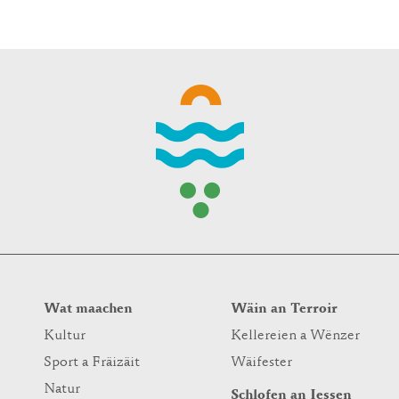
WINTER DAYS
Wat maachen
Wäin an Terroir
Kultur
Kellereien a Wënzer
Sport a Fräizäit
Wäifester
Natur
Schlofen an Iessen