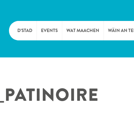
D’STAD
EVENTS
WAT MAACHEN
WÄIN AN T
MOIEN
KULTUR
KELLEREI
TOURIST INFO
SPORT A FRÄIZÄIT
WÄIFESTE
_PATINOIRE
SYNDICAT D’INITIATIVE
NATUR
OFFICE RÉGIONAL DU
MÄERT
TOURISME
SUMMER DAYS