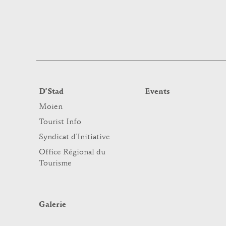
D’Stad
Events
Moien
Tourist Info
Syndicat d’Initiative
Office Régional du
Tourisme
Galerie