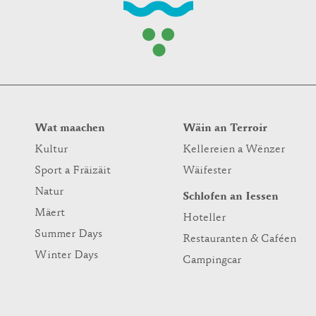
Wat maachen
Wäin an Terroir
Kultur
Kellereien a Wënzer
Sport a Fräizäit
Wäifester
Natur
Schlofen an Iessen
Mäert
Hoteller
Summer Days
Restauranten & Caféen
Winter Days
Campingcar