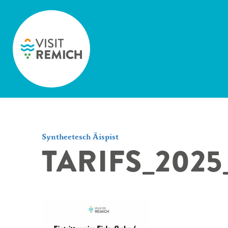
Skip to main content
Syntheetesch Äispist
TARIFS_2025