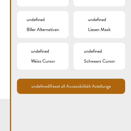
undefined
undefined
Biller Alternativen
Liesen Mask
undefined
undefined
Wäiss Cursor
Schwaarz Cursor
undefined
Reset all Accessibilitéit Astellunge