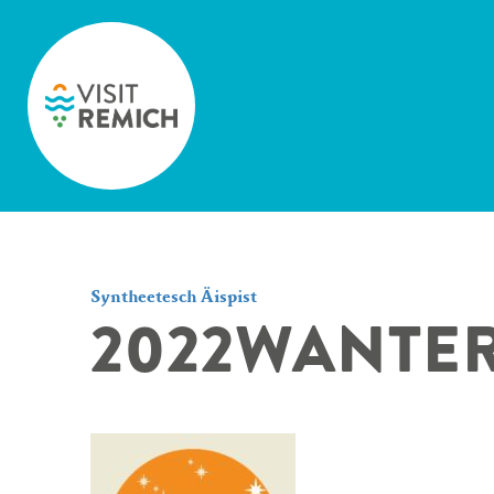
Skip to main content
Syntheetesch Äispist
2022WANTER