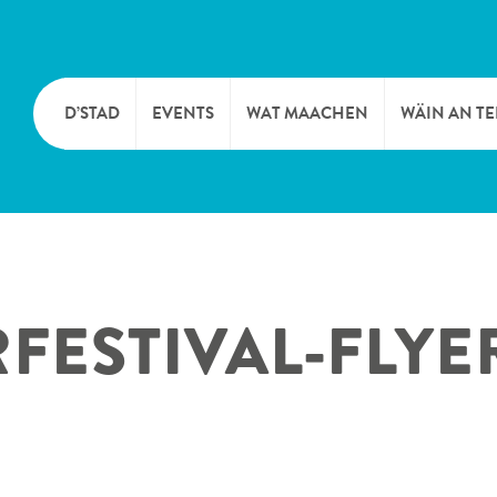
D’STAD
EVENTS
WAT MAACHEN
WÄIN AN T
MOIEN
KULTUR
KELLEREI
TOURIST INFO
SPORT A FRÄIZÄIT
WÄIFESTE
FESTIVAL-FLYE
SYNDICAT D’INITIATIVE
NATUR
OFFICE RÉGIONAL DU
MÄERT
TOURISME
SUMMER DAYS