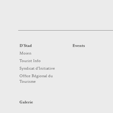
D’Stad
Events
Moien
Tourist Info
Syndicat d’Initiative
Office Régional du
Tourisme
Galerie