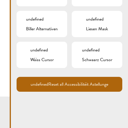
undefined
undefined
Biller Alternativen
Liesen Mask
undefined
undefined
Wäiss Cursor
Schwaarz Cursor
undefined
Reset all Accessibilitéit Astellunge