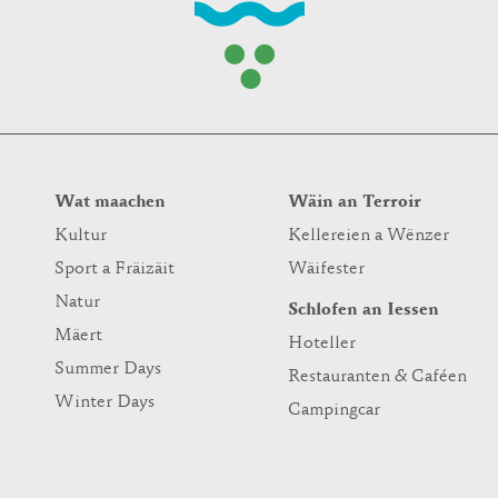
Wat maachen
Wäin an Terroir
Kultur
Kellereien a Wënzer
Sport a Fräizäit
Wäifester
Natur
Schlofen an Iessen
Mäert
Hoteller
Summer Days
Restauranten & Caféen
Winter Days
Campingcar