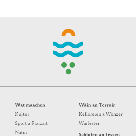
WINTER DAYS
Wat maachen
Wäin an Terroir
Kultur
Kellereien a Wënzer
Sport a Fräizäit
Wäifester
Natur
Schlofen an Iessen