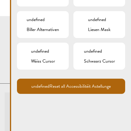
undefined
undefined
Biller Alternativen
Liesen Mask
undefined
undefined
Wäiss Cursor
Schwaarz Cursor
undefined
Reset all Accessibilitéit Astellunge
Touristen-Info
Centre visit Remich
touristinfo@remich.lu
Ëffnungszäiten