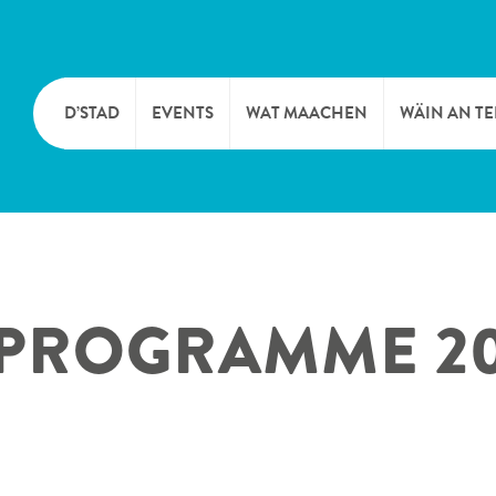
D’STAD
EVENTS
WAT MAACHEN
WÄIN AN T
MOIEN
KULTUR
KELLEREI
TOURIST INFO
SPORT A FRÄIZÄIT
WÄIFESTE
 PROGRAMME 20
SYNDICAT D’INITIATIVE
NATUR
OFFICE RÉGIONAL DU
MÄERT
TOURISME
SUMMER DAYS