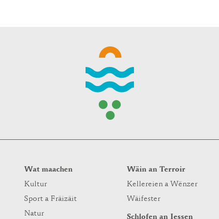
WINTER DAYS
Wat maachen
Wäin an Terroir
Kultur
Kellereien a Wënzer
Sport a Fräizäit
Wäifester
Natur
Schlofen an Iessen