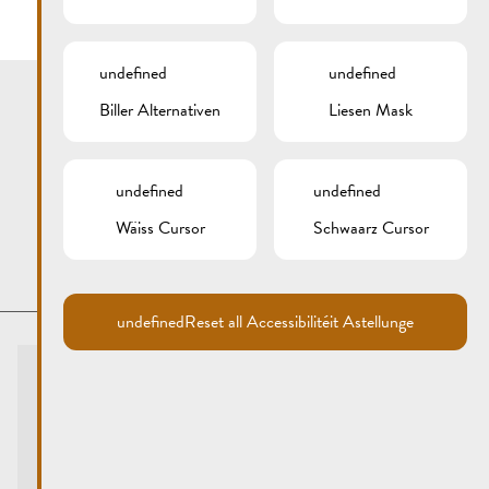
undefined
undefined
Biller Alternativen
Liesen Mask
undefined
undefined
Wäiss Cursor
Schwaarz Cursor
undefined
Reset all Accessibilitéit Astellunge
Touristen-Info
Centre visit Remich
touristinfo@remich.lu
Ëffnungszäiten