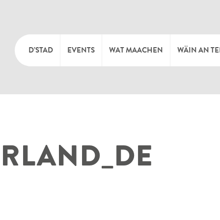
D’STAD
EVENTS
WAT MAACHEN
WÄIN AN T
MOIEN
KULTUR
KELLEREI
TOURIST INFO
SPORT A FRÄIZÄIT
WÄIFESTE
LERLAND_DE
SYNDICAT D’INITIATIVE
NATUR
OFFICE RÉGIONAL DU
MÄERT
TOURISME
SUMMER DAYS