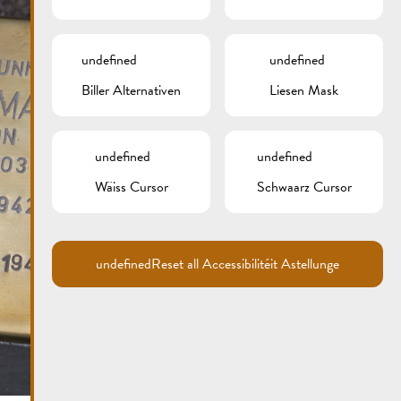
undefined
undefined
Biller Alternativen
Liesen Mask
undefined
undefined
Carte
Wäiss Cursor
Schwaarz Cursor
undefined
Reset all Accessibilitéit Astellunge