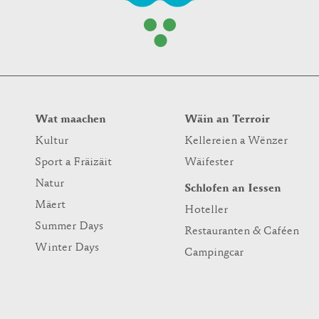
Wat maachen
Wäin an Terroir
Kultur
Kellereien a Wënzer
Sport a Fräizäit
Wäifester
Natur
Schlofen an Iessen
Mäert
Hoteller
Summer Days
Restauranten & Caféen
Winter Days
Campingcar