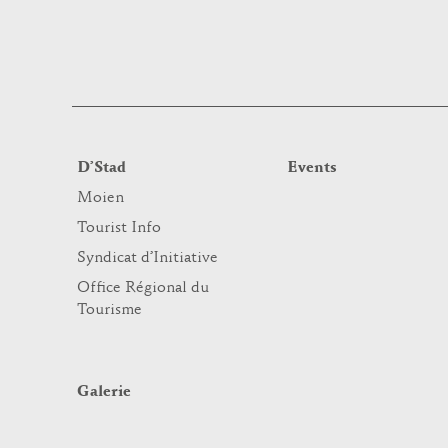
D’Stad
Events
Moien
Tourist Info
Syndicat d’Initiative
Office Régional du
Tourisme
Galerie