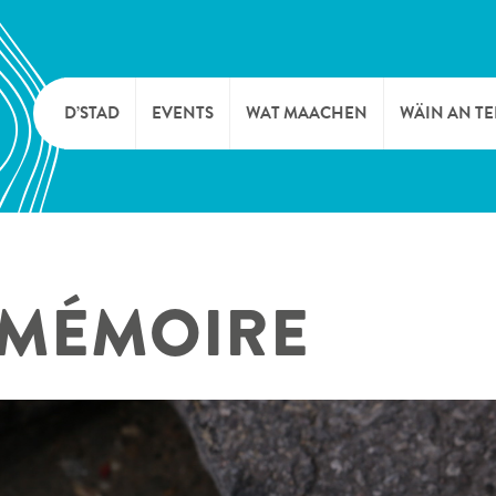
D’STAD
EVENTS
WAT MAACHEN
WÄIN AN T
MOIEN
KULTUR
KELLEREI
TOURIST INFO
SPORT A FRÄIZÄIT
WÄIFESTE
 MÉMOIRE
SYNDICAT D’INITIATIVE
NATUR
OFFICE RÉGIONAL DU
MÄERT
TOURISME
SUMMER DAYS