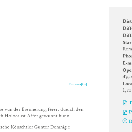
Dis
Diff
Diff
Star
Remi
Pho
E-m
Ope
d'ga
Loc
Distance[km]
1, r
T
re vun der Erënnerung, féiert duerch den
P
sch Holocaust-Affer gewunnt hunn.
D
itsche Kënschtler Gunter Demnig e