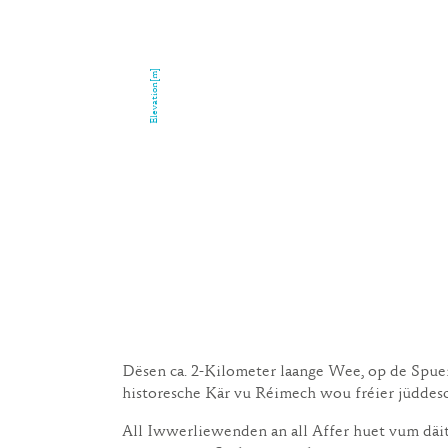
Elevation[m]
Dësen ca. 2-Kilometer laange Wee, op de Spue
historesche Kär vu Réimech wou fréier jüdde
All Iwwerliewenden an all Affer huet vum dä