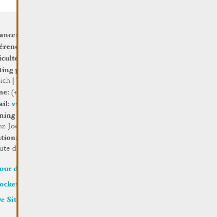
tance:
2,2 km
érence de hauteur:
45 m
iculté:
Liicht
ting point:
Centre visit
ch | Tourist Info
ne:
(+352) 27 07 54 16
ail:
visit@remich.lu
ning period:
Dëse Wee ass
nz Joer iwwer op.
ation:
Centre visit Remich |
oute du Vin
our de la Mémoire – Infos
ocketguide III (2023)
e Site besichen