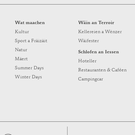
Wat maachen
Wäin an Terroir
Kultur
Kellereien a Wënzer
Sport a Fräizäit
Wäifester
Natur
Schlofen an Iessen
Mäert
Hoteller
Summer Days
Restauranten & Caféen
Winter Days
Campingcar