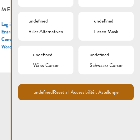
META
undefined
undefined
Log in
Biller Alternativen
Liesen Mask
Entries feed
Comments feed
WordPress.org
undefined
undefined
Wäiss Cursor
Schwaarz Cursor
undefined
Reset all Accessibilitéit Astellunge