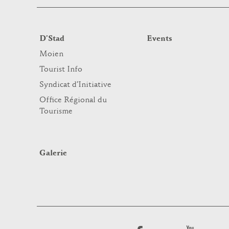
D’Stad
Events
Moien
Tourist Info
Syndicat d’Initiative
Office Régional du
Tourisme
Galerie