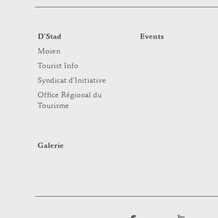
D’Stad
Events
Moien
Tourist Info
Syndicat d’Initiative
Office Régional du
Tourisme
Galerie