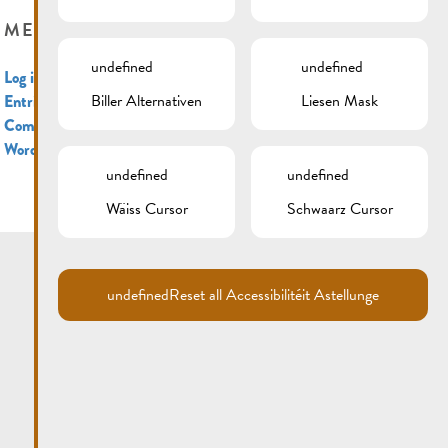
META
undefined
undefined
Log in
Biller Alternativen
Liesen Mask
Entries feed
Comments feed
WordPress.org
undefined
undefined
Wäiss Cursor
Schwaarz Cursor
undefined
Reset all Accessibilitéit Astellunge