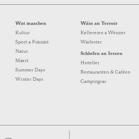
Wat maachen
Wäin an Terroir
Kultur
Kellereien a Wënzer
Sport a Fräizäit
Wäifester
Natur
Schlofen an Iessen
Mäert
Hoteller
Summer Days
Restauranten & Caféen
Winter Days
Campingcar