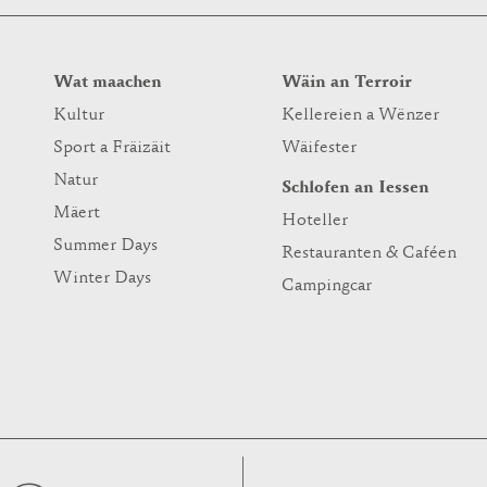
Wat maachen
Wäin an Terroir
Kultur
Kellereien a Wënzer
Sport a Fräizäit
Wäifester
Natur
Schlofen an Iessen
Mäert
Hoteller
Summer Days
Restauranten & Caféen
Winter Days
Campingcar