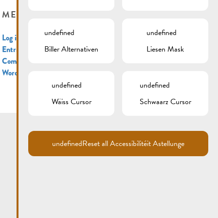
META
undefined
undefined
Log in
Biller Alternativen
Liesen Mask
Entries feed
Comments feed
WordPress.org
undefined
undefined
Wäiss Cursor
Schwaarz Cursor
undefined
Reset all Accessibilitéit Astellunge