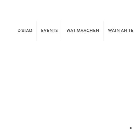
D’STAD
EVENTS
WAT MAACHEN
WÄIN AN T
MOIEN
KULTUR
KELLEREI
TOURIST INFO
SPORT A FRÄIZÄIT
WÄIFESTE
SYNDICAT D’INITIATIVE
NATUR
OFFICE RÉGIONAL DU
MÄERT
TOURISME
SUMMER DAYS