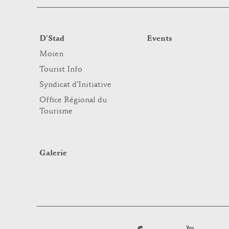
D’Stad
Events
Moien
Tourist Info
Syndicat d’Initiative
Office Régional du
Tourisme
Galerie