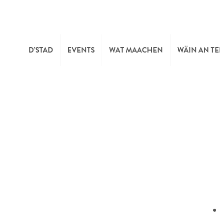
D’STAD
EVENTS
WAT MAACHEN
WÄIN AN T
MOIEN
KULTUR
KELLEREI
TOURIST INFO
SPORT A FRÄIZÄIT
WÄIFESTE
SYNDICAT D’INITIATIVE
NATUR
OFFICE RÉGIONAL DU
MÄERT
TOURISME
SUMMER DAYS