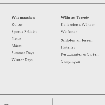
Wat maachen
Wäin an Terroir
Kultur
Kellereien a Wënzer
Sport a Fräizäit
Wäifester
Natur
Schlofen an Iessen
Mäert
Hoteller
Summer Days
Restauranten & Caféen
Winter Days
Campingcar