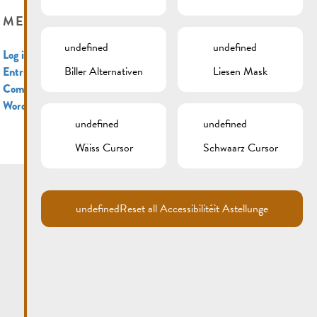
META
undefined
undefined
Log in
Biller Alternativen
Liesen Mask
Entries feed
Comments feed
WordPress.org
undefined
undefined
Wäiss Cursor
Schwaarz Cursor
undefined
Reset all Accessibilitéit Astellunge