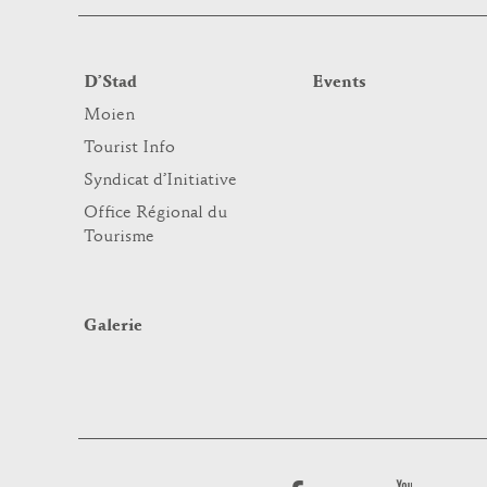
D’Stad
Events
Moien
Tourist Info
Syndicat d’Initiative
Office Régional du
Tourisme
Galerie