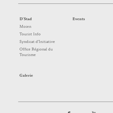
D’Stad
Events
Moien
Tourist Info
Syndicat d’Initiative
Office Régional du
Tourisme
Galerie