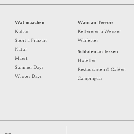
Wat maachen
Wäin an Terroir
Kultur
Kellereien a Wënzer
Sport a Fräizäit
Wäifester
Natur
Schlofen an Iessen
Mäert
Hoteller
Summer Days
Restauranten & Caféen
Winter Days
Campingcar