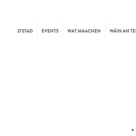
D’STAD
EVENTS
WAT MAACHEN
WÄIN AN T
MOIEN
KULTUR
KELLEREI
TOURIST INFO
SPORT A FRÄIZÄIT
WÄIFESTE
SYNDICAT D’INITIATIVE
NATUR
OFFICE RÉGIONAL DU
MÄERT
TOURISME
SUMMER DAYS