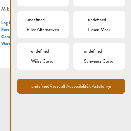
META
undefined
undefined
Log in
Biller Alternativen
Liesen Mask
Entries feed
Comments feed
WordPress.org
undefined
undefined
Wäiss Cursor
Schwaarz Cursor
undefined
Reset all Accessibilitéit Astellunge