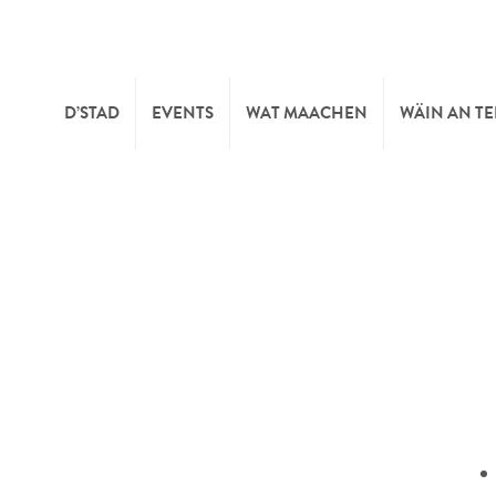
D’STAD
EVENTS
WAT MAACHEN
WÄIN AN T
MOIEN
KULTUR
KELLEREI
TOURIST INFO
SPORT A FRÄIZÄIT
WÄIFESTE
SYNDICAT D’INITIATIVE
NATUR
OFFICE RÉGIONAL DU
MÄERT
TOURISME
SUMMER DAYS