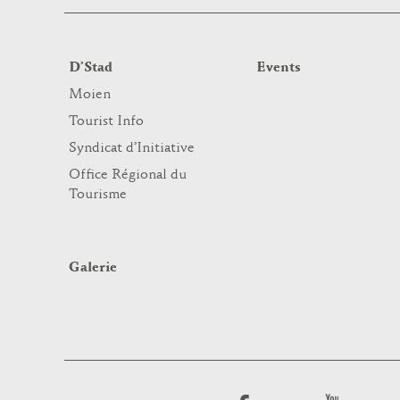
D’Stad
Events
Moien
Tourist Info
Syndicat d’Initiative
Office Régional du
Tourisme
Galerie