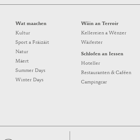
Wat maachen
Wäin an Terroir
Kultur
Kellereien a Wënzer
Sport a Fräizäit
Wäifester
Natur
Schlofen an Iessen
Mäert
Hoteller
Summer Days
Restauranten & Caféen
Winter Days
Campingcar