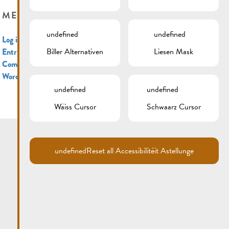
META
undefined
undefined
Log in
Biller Alternativen
Liesen Mask
Entries feed
Comments feed
WordPress.org
undefined
undefined
Wäiss Cursor
Schwaarz Cursor
undefined
Reset all Accessibilitéit Astellunge