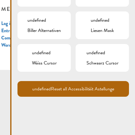
META
undefined
undefined
Log in
Biller Alternativen
Liesen Mask
Entries feed
Comments feed
WordPress.org
undefined
undefined
Wäiss Cursor
Schwaarz Cursor
undefined
Reset all Accessibilitéit Astellunge