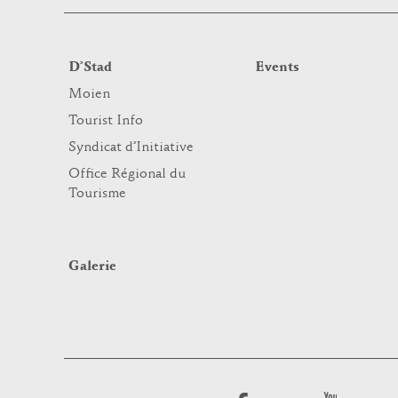
D’Stad
Events
Moien
Tourist Info
Syndicat d’Initiative
Office Régional du
Tourisme
Galerie