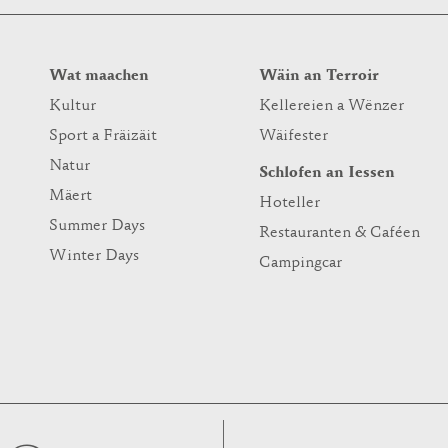
Wat maachen
Wäin an Terroir
Kultur
Kellereien a Wënzer
Sport a Fräizäit
Wäifester
Natur
Schlofen an Iessen
Mäert
Hoteller
Summer Days
Restauranten & Caféen
Winter Days
Campingcar