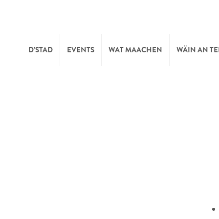
D’STAD
EVENTS
WAT MAACHEN
WÄIN AN T
MOIEN
KULTUR
KELLEREI
TOURIST INFO
SPORT A FRÄIZÄIT
WÄIFESTE
SYNDICAT D’INITIATIVE
NATUR
OFFICE RÉGIONAL DU
MÄERT
TOURISME
SUMMER DAYS