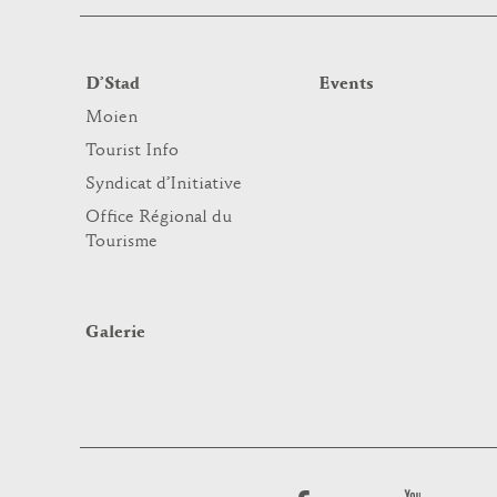
D’Stad
Events
Moien
Tourist Info
Syndicat d’Initiative
Office Régional du
Tourisme
Galerie