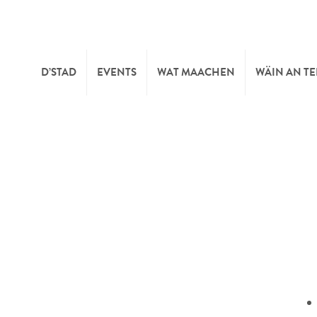
D’STAD
EVENTS
WAT MAACHEN
WÄIN AN T
MOIEN
KULTUR
KELLEREI
TOURIST INFO
SPORT A FRÄIZÄIT
WÄIFESTE
SYNDICAT D’INITIATIVE
NATUR
OFFICE RÉGIONAL DU
MÄERT
TOURISME
SUMMER DAYS