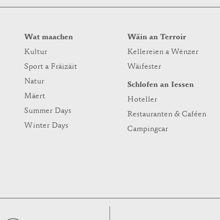
Wat maachen
Wäin an Terroir
Kultur
Kellereien a Wënzer
Sport a Fräizäit
Wäifester
Natur
Schlofen an Iessen
Mäert
Hoteller
Summer Days
Restauranten & Caféen
Winter Days
Campingcar