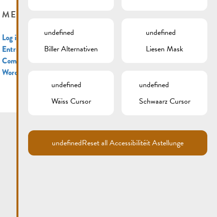
META
undefined
undefined
Log in
Biller Alternativen
Liesen Mask
Entries feed
Comments feed
WordPress.org
undefined
undefined
Wäiss Cursor
Schwaarz Cursor
undefined
Reset all Accessibilitéit Astellunge