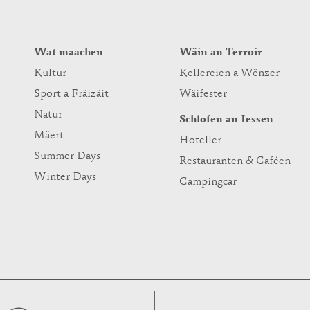
Wat maachen
Wäin an Terroir
Kultur
Kellereien a Wënzer
Sport a Fräizäit
Wäifester
Natur
Schlofen an Iessen
Mäert
Hoteller
Summer Days
Restauranten & Caféen
Winter Days
Campingcar