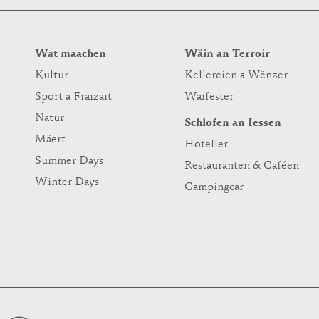
Wat maachen
Wäin an Terroir
Kultur
Kellereien a Wënzer
Sport a Fräizäit
Wäifester
Natur
Schlofen an Iessen
Mäert
Hoteller
Summer Days
Restauranten & Caféen
Winter Days
Campingcar