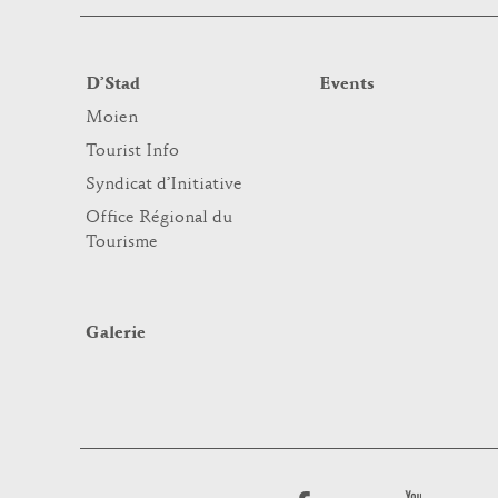
D’Stad
Events
Moien
Tourist Info
Syndicat d’Initiative
Office Régional du
Tourisme
Galerie