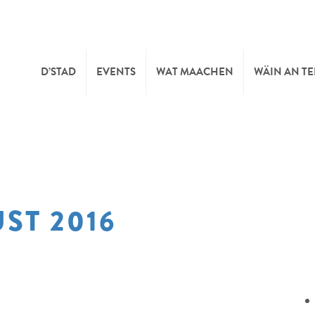
D’STAD
EVENTS
WAT MAACHEN
WÄIN AN T
MOIEN
KULTUR
KELLEREI
TOURIST INFO
SPORT A FRÄIZÄIT
WÄIFESTE
ST 2016
SYNDICAT D’INITIATIVE
NATUR
OFFICE RÉGIONAL DU
MÄERT
TOURISME
SUMMER DAYS