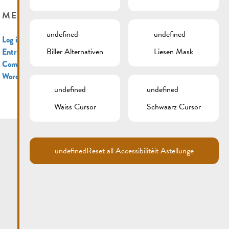
META
undefined
undefined
Log in
Biller Alternativen
Liesen Mask
Entries feed
Comments feed
WordPress.org
undefined
undefined
Wäiss Cursor
Schwaarz Cursor
undefined
Reset all Accessibilitéit Astellunge