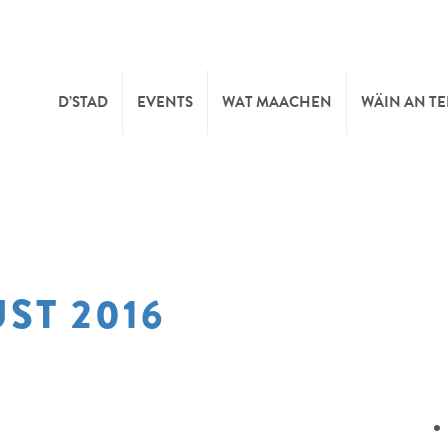
D’STAD
EVENTS
WAT MAACHEN
WÄIN AN T
MOIEN
KULTUR
KELLEREI
TOURIST INFO
SPORT A FRÄIZÄIT
WÄIFESTE
ST 2016
SYNDICAT D’INITIATIVE
NATUR
OFFICE RÉGIONAL DU
MÄERT
TOURISME
SUMMER DAYS