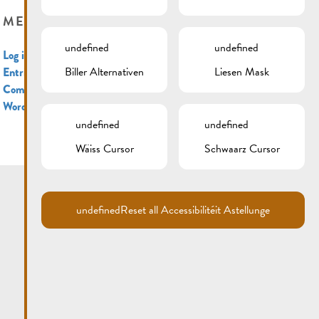
META
undefined
undefined
Log in
Biller Alternativen
Liesen Mask
Entries feed
Comments feed
WordPress.org
undefined
undefined
Wäiss Cursor
Schwaarz Cursor
undefined
Reset all Accessibilitéit Astellunge