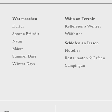
Wat maachen
Wäin an Terroir
Kultur
Kellereien a Wënzer
Sport a Fräizäit
Wäifester
Natur
Schlofen an Iessen
Mäert
Hoteller
Summer Days
Restauranten & Caféen
Winter Days
Campingcar