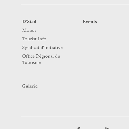
D’Stad
Events
Moien
Tourist Info
Syndicat d’Initiative
Office Régional du
Tourisme
Galerie