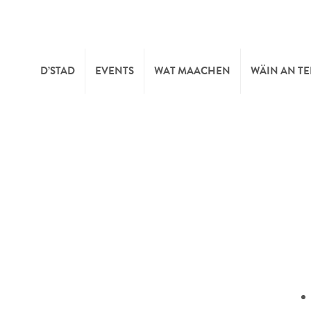
D’STAD
EVENTS
WAT MAACHEN
WÄIN AN T
MOIEN
KULTUR
KELLEREI
TOURIST INFO
SPORT A FRÄIZÄIT
WÄIFESTE
SYNDICAT D’INITIATIVE
NATUR
OFFICE RÉGIONAL DU
MÄERT
TOURISME
SUMMER DAYS