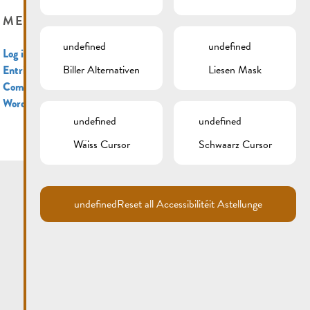
META
undefined
undefined
Log in
Biller Alternativen
Liesen Mask
Entries feed
Comments feed
WordPress.org
undefined
undefined
Wäiss Cursor
Schwaarz Cursor
undefined
Reset all Accessibilitéit Astellunge