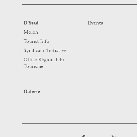
D’Stad
Events
Moien
Tourist Info
Syndicat d’Initiative
Office Régional du
Tourisme
Galerie