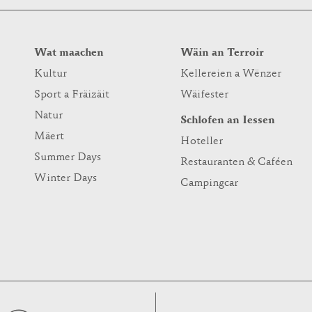
Wat maachen
Wäin an Terroir
Kultur
Kellereien a Wënzer
Sport a Fräizäit
Wäifester
Natur
Schlofen an Iessen
Mäert
Hoteller
Summer Days
Restauranten & Caféen
Winter Days
Campingcar