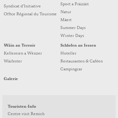
Sport a Fräizäit
Syndicat d’Initiative
Natur
Office Régional du Tourisme
Mäert
Summer Days
Winter Days
Wäin an Terroir
Schlofen an Iessen
Kellereien a Wënzer
Hoteller
Wäifester
Restauranten & Caféen
Campingcar
Galerie
Touristen-Info
Centre visit Remich